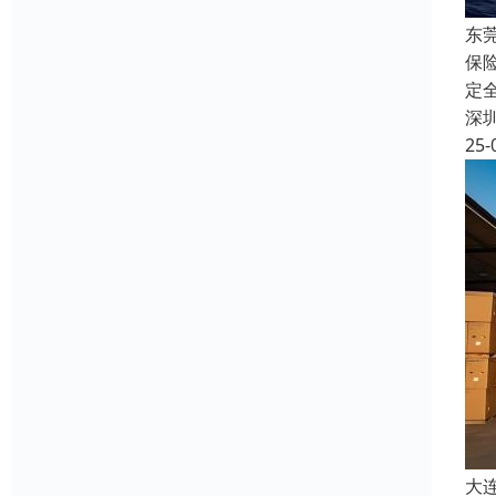
东
保
定
深
25-
大