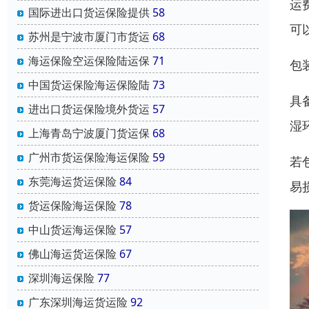
运
国际进出口货运保险提供
58
可
苏州是宁波市厦门市货运
68
海运保险空运保险陆运保
71
包
中国货运保险海运保险陆
73
具
进出口货运保险境外货运
57
湿
上海青岛宁波厦门货运保
68
广州市货运保险海运保险
59
若
东莞海运货运保险
84
易
货运保险海运保险
78
中山货运海运保险
57
佛山海运货运保险
67
深圳海运保险
77
广东深圳海运货运险
92