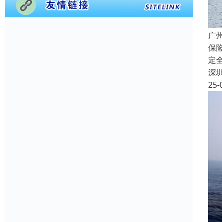
广
保
定
深
25-