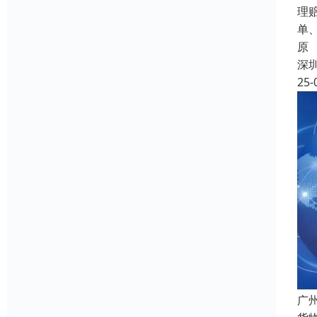
理
单
原
深
25-
广