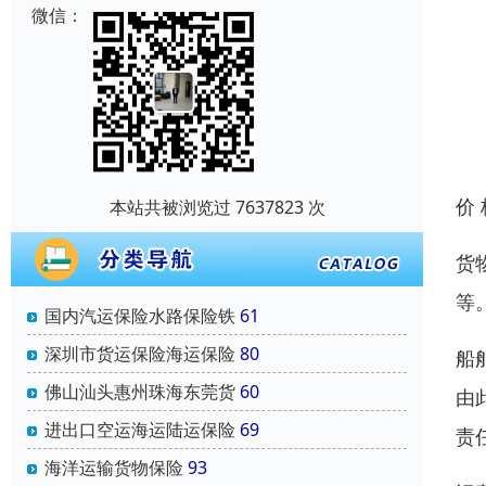
微信：
价
本站共被浏览过 7637823 次
货
等
国内汽运保险水路保险铁
61
深圳市货运保险海运保险
80
船
佛山汕头惠州珠海东莞货
60
由
进出口空运海运陆运保险
69
责
海洋运输货物保险
93