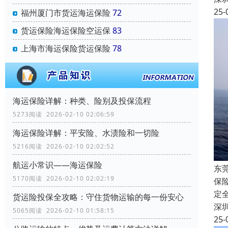
25-
福州厦门市货运海运保险
72
货运保险海运保险空运保
83
上海市海运保险货运保险
78
海运保险详解：种类、险别及投保流程
5273阅读 2026-02-10 02:06:59
海运保险详解：平安险、水渍险和一切险
5216阅读 2026-02-10 02:02:52
航运小常识——海运保险
东
5170阅读 2026-02-10 02:02:19
保
定
货运险投保全攻略：守住货物运输的每一份安心
深
5065阅读 2026-02-10 01:58:15
25-