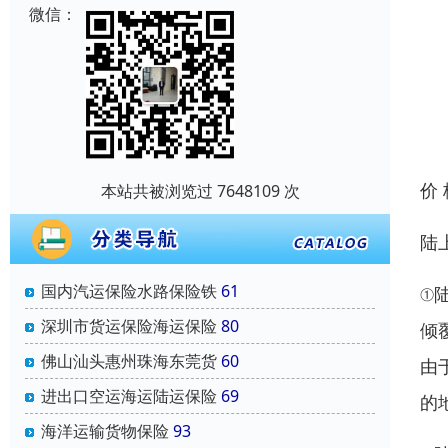
微信：
价
本站共被浏览过 7648109 次
陆
国内汽运保险水路保险铁
61
①
深圳市货运保险海运保险
80
倾
佛山汕头惠州珠海东莞货
60
由
进出口空运海运陆运保险
69
的
海洋运输货物保险
93