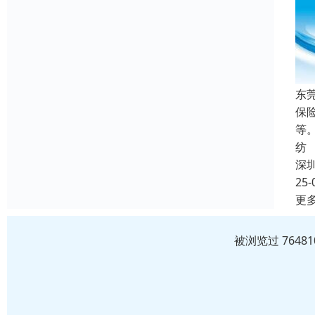
东
保
等
纺
深
25-
更
被浏览过 764