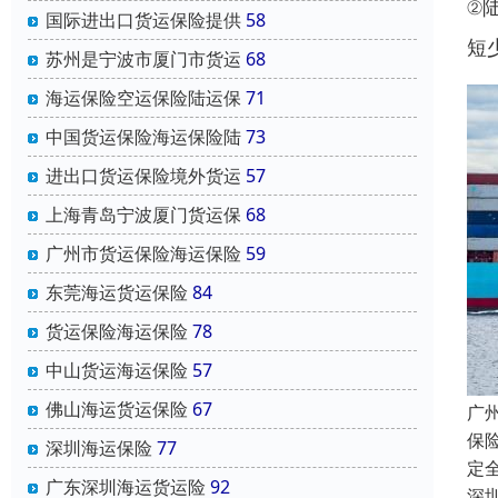
②
国际进出口货运保险提供
58
短
苏州是宁波市厦门市货运
68
海运保险空运保险陆运保
71
中国货运保险海运保险陆
73
进出口货运保险境外货运
57
上海青岛宁波厦门货运保
68
广州市货运保险海运保险
59
东莞海运货运保险
84
货运保险海运保险
78
中山货运海运保险
57
佛山海运货运保险
67
广
保
深圳海运保险
77
定
广东深圳海运货运险
92
深