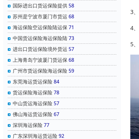
国际进出口货运保险提供
58
3
苏州是宁波市厦门市货运
68
海运保险空运保险陆运保
71
4
中国货运保险海运保险陆
73
5
进出口货运保险境外货运
57
上海青岛宁波厦门货运保
68
广州市货运保险海运保险
59
东莞海运货运保险
84
货运保险海运保险
78
中山货运海运保险
57
佛山海运货运保险
67
深圳海运保险
77
广东深圳海运货运险
92