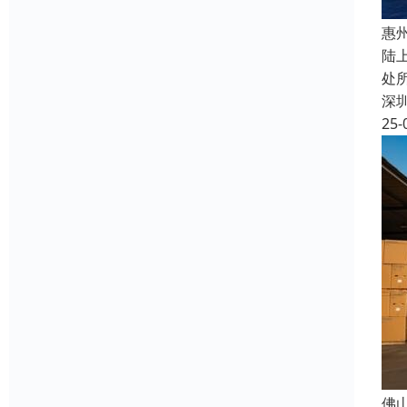
惠
陆
处
深
25-
佛