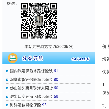
微信：
价
本站共被浏览过 7630206 次
海
国内汽运保险水路保险铁
61
优
深圳市货运保险海运保险
80
1
佛山汕头惠州珠海东莞货
60
保
进出口空运海运陆运保险
69
海洋运输货物保险
93
2