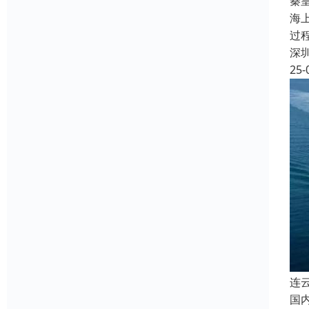
秦
海
过
深
25-
连
国