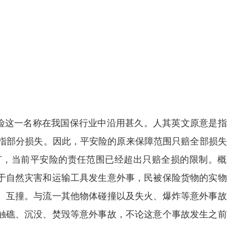
f.p.a.) 平安险这一名称在我国保行业中沿用甚久。人其英文原意是
指部分损失。因此，平安险的原来保障范围只赔全部损失
订，当前平安险的责任范围已经超出只赔全损的限制。概
由于自然灾害和运输工具发生意外事，民被保险货物的实
没、互撞。与流一其他物体碰撞以及失火、爆炸等意外事
、触礁、沉没、焚毁等意外事故，不论这意个事故发生之