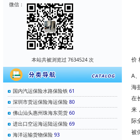
微信：
价
本站共被浏览过 7634524 次
A、
海
国内汽运保险水路保险铁
61
在
深圳市货运保险海运保险
80
来
佛山汕头惠州珠海东莞货
60
际
进出口空运海运陆运保险
69
被
海洋运输货物保险
93