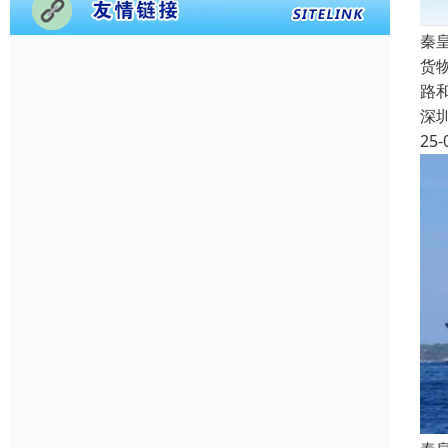
秦
货
路
深
25-