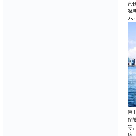
责
深
25-
佛
保
等
纺