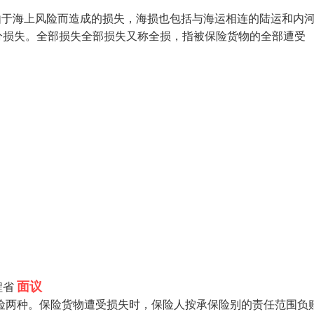
中由于海上风险而造成的损失，海损也包括与海运相连的陆运和内
分损失。全部损失全部损失又称全损，指被保险货物的全部遭受
面议
程省
险两种。保险货物遭受损失时，保险人按承保险别的责任范围负