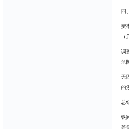
四
费
（元
调
危
无
的
总
铁
若