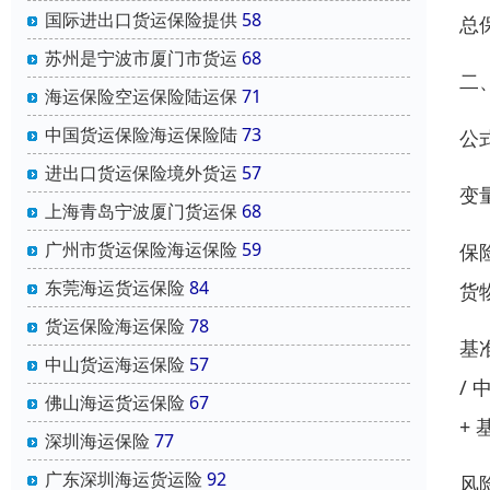
国际进出口货运保险提供
58
总
苏州是宁波市厦门市货运
68
二
海运保险空运保险陆运保
71
中国货运保险海运保险陆
73
公
进出口货运保险境外货运
57
变
上海青岛宁波厦门货运保
68
广州市货运保险海运保险
59
保
东莞海运货运保险
84
货
货运保险海运保险
78
基
中山货运海运保险
57
/
佛山海运货运保险
67
+
深圳海运保险
77
广东深圳海运货运险
92
风