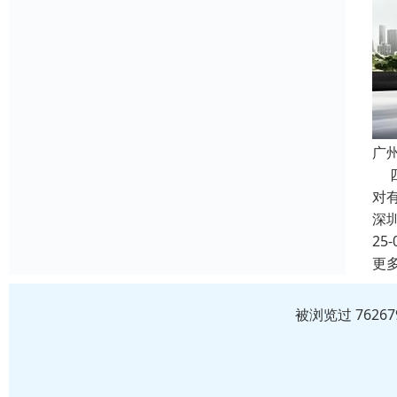
广
四
对
深
25-
更
被浏览过 762