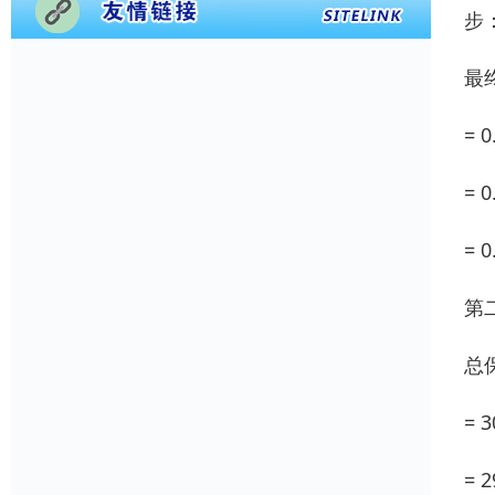
步
最终
= 0
= 0
= 
第
总保
= 3
= 2