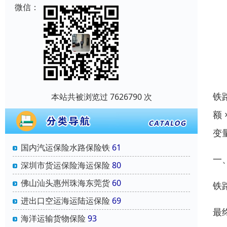
微信：
铁
本站共被浏览过 7626790 次
额
变
国内汽运保险水路保险铁
61
一
深圳市货运保险海运保险
80
佛山汕头惠州珠海东莞货
60
铁
进出口空运海运陆运保险
69
最终
海洋运输货物保险
93