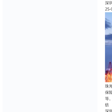
深
25-
珠
保
等
纺
深