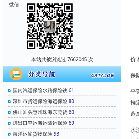
微信：
价
本站共被浏览过 7662045 次
保
国内汽运保险水路保险铁
61
平
深圳市货运保险海运保险
80
推
佛山汕头惠州珠海东莞货
60
造
进出口空运海运陆运保险
69
水
海洋运输货物保险
93