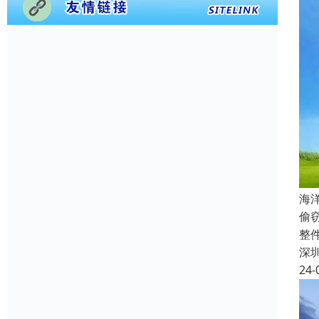
海
偷窃
整
深
24-