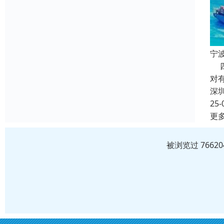
宁
四
对
深
25-
更
被浏览过 766