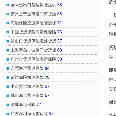
的
国际进出口货运保险提供
58
苏州是宁波市厦门市货运
68
一
海运保险空运保险陆运保
71
外
中国货运保险海运保险陆
73
锈
进出口货运保险境外货运
57
货
上海青岛宁波厦门货运保
68
等
广州市货运保险海运保险
59
东莞海运货运保险
84
船
货运保险海运保险
78
由
中山货运海运保险
57
责
佛山海运货运保险
67
保
深圳海运保险
77
广东深圳海运货运险
92
货