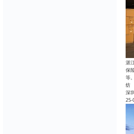
湛
保
等
纺
深
25-